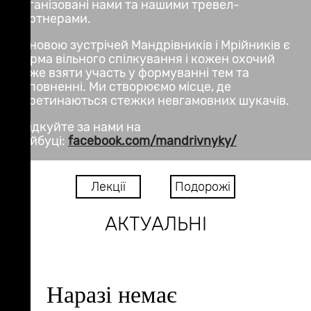
організовані нами та нашими тревел-
партнерами.
Основою зустрічей Мандрівників і Мрійників є
форма вільного спілкування і кожен охочий
може взяти участь у формуванні тем та
наповненні. Ми створюємо місце, де
перетинаються стежки невгамовних шукачів.
Слідкуйте за нами на
фейбуці:
facebook.com/mandrivnyky/
Лекції
Подорожі
АКТУАЛЬНІ
Наразі немає