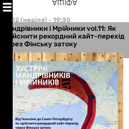
АФІША
Перейти
до
основного
вмісту
14/02 (неділя) - 19:30
Мандрівники і Мрійники vol.11: Як
здійснити рекордний кайт-перехід
через Фінську затоку