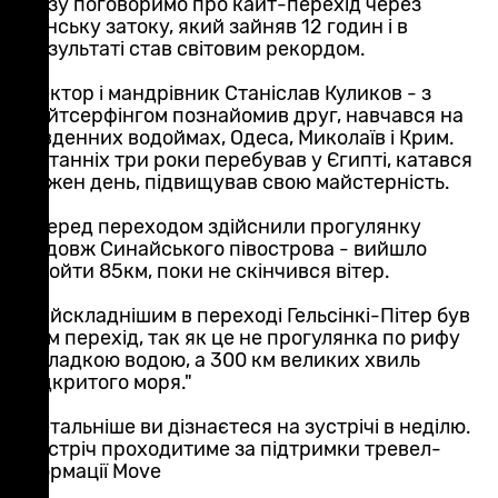
разу поговоримо про кайт-перехід через
Фінську затоку, який зайняв 12 годин і в
результаті став світовим рекордом.
Лектор і мандрівник Станіслав Куликов - з
кайтсерфінгом познайомив друг, навчався на
південних водоймах, Одеса, Миколаїв і Крим.
Останніх три роки перебував у Єгипті, катався
кожен день, підвищував свою майстерність.
"Перед переходом здійснили прогулянку
вздовж Синайського півострова - вийшло
пройти 85км, поки не скінчився вітер.
Найскладнішим в переході Гельсінкі-Пітер був
сам перехід, так як це не прогулянка по рифу
з гладкою водою, а 300 км великих хвиль
відкритого моря."
Детальніше ви дізнаєтеся на зустрічі в неділю.
Зустріч проходитиме за підтримки тревел-
формації Move