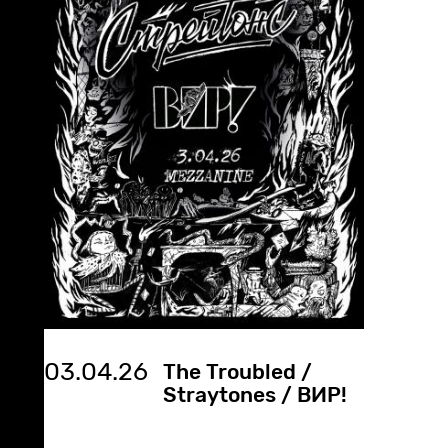
03.04.26
The Troubled /
Straytones / ВИР!