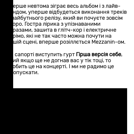
Уперше невтома зіграє весь альбом і з лайв-
бендом, уперше відбудеться виконання треків
з майбутнього релізу, який ви почуєте зовсім
скоро. Гостра лірика з упізнаваними
образами, зашита в глітч-кор і електричне
скрімо, які не так часто можна почути на
нашій сцені, вперше розіллється Mezzanin-ом.
На сапорті виступить гурт
Гірша версія себе
,
який якщо ще не догнав вас у тік тоці, то
зробить це на концерті. І ми не радимо це
пропускати.