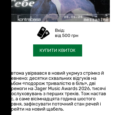
від 500 грн
КУПИТИ КВИТОК
невтома увірвався в новий укрмуз стрімко й
впевнено: десятки схвальних відгуків на
альбом «подорож тривалістю в біль», дві
перемоги на Jager Music Awards 2026, тисячі
прослуховувань з перших треків. Тож настав
час, а саме вісімнадцята година шостого
червня, зафіксувати поточний стан речей і
перейти на новий щабель.