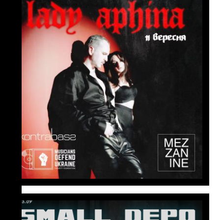
18:00
Концерт Lady Aphina (арт-рок)
Lady Aphina — проєкт Михайла
Опекана, що виріс у повноцінний
гурт із виразною естетикою
інтелігентного, драматичного арт-
року.
дізнатися більше
25 вересня
19:00