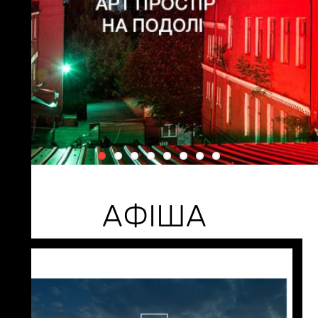
АФІША
24 серпня
00:00
Збір для Сергія Клепика
(ЩЕДРИК)