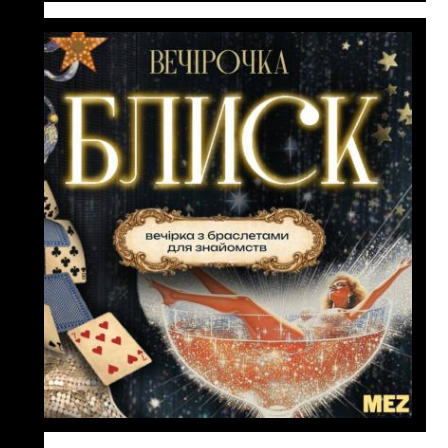
05 червня
18:00
VECHIROCHKA: Блиск
VECHIROCHKA відкриває літній
сезон блискучою, чарівною
вечірочкою! Готуйся сяяти
яскравіше за всі вогні міста - цього
вечора ти станеш зіркою.
дізнатися більше