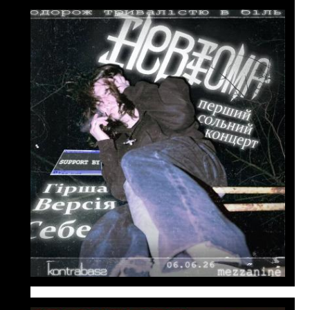
06 червня
18:00
невтома: перший сольний
концерт
невтома увірвався в новий укрмуз
стрімко й впевнено: десятки
схвальних відгуків на альбом
«подорож тривалістю в біль», дві
перемоги на Jager Music Awards
2026, тисячі прослуховувань з
перших треків
дізнатися більше