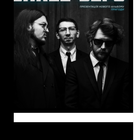
Small Depo: презентація альбому
«Пригоди»
Велика програма, запрошені
артисти та любов 🖤🚃
дізнатися більше