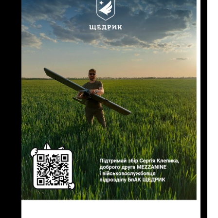
Підтримаймо збір для Сергія
Клепика, доброго друга
MEZZANINE і
військовослужбовця підрозділу
БпАК ЩЕДРИК
"
Ми працюємо з різними
безпілотними авіакомплексами
(мультироторного та літакового
типу), є постійна потреба в
додатковому обладнанні.
купити квитки