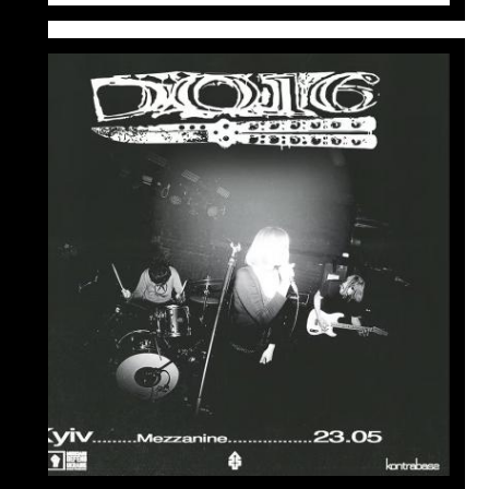
23 травня
18:00
D016: сольний концерт у Києві
D016 — це багатожанровий
музичний дует, який базується на
наративних текстах та
кислосолодких звуках.
дізнатися більше