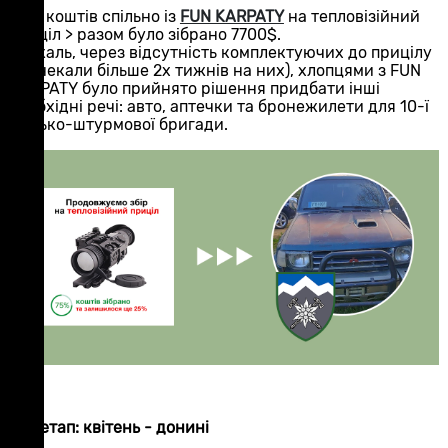
Збір коштів спільно із
FUN KARPATY
на тепловізійний
приціл > разом було зібрано 7700$.
На жаль, через відсутність комплектуючих до прицілу
(ми чекали більше 2х тижнів на них), хлопцями з FUN
KARPATY було прийнято рішення придбати інші
необхідні речі: авто, аптечки та бронежилети для 10-ї
гірсько-штурмової бригади.
2-й етап: квітень - донині