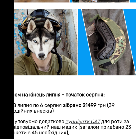
Станом на кінець липня - початок серпня:
- з 28 липня по 6 серпня
зібрано 21499
грн (39
благодійних внесків)
- закуповуємо додатково
турнікети CAT
для роти за
яку відповідальний наш медик (загалом придбано 23
турнікети з 45 необхідних),