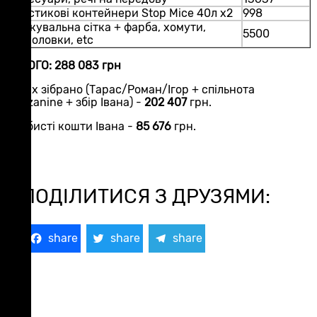
Пластикові контейнери Stop Mice 40л х2
998
Маскувальна сітка + фарба, хомути,
5500
мишоловки, etc
УСЬОГО: 288 083 грн
Із них зібрано (Тарас/Роман/Ігор + спільнота
Mezzanine + збір Івана) -
202 407
грн.
Особисті кошти Івана -
85 676
грн.
ПОДІЛИТИСЯ З ДРУЗЯМИ:
Facebook
Twitter
Telegram