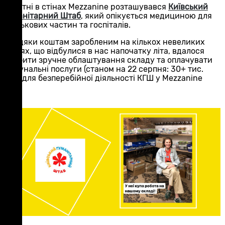
У квітні в стінах Mezzanine розташувався
Київський
Гуманітарний Штаб
, який опікується медициною для
військових частин та госпіталів.
Завдяки коштам заробленим на кількох невеликих
подіях, що відбулися в нас напочатку літа, вдалося
зробити зручне облаштування складу та оплачувати
комунальні послуги (станом на 22 серпня: 30+ тис.
грн) для безперебійної діяльності КГШ у Mezzanine