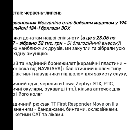
3-й етап: червень-липень
Співзасновник Mezzanine стає бойовим медиком у 194
батальйоні 124-ї бригади ЗСУ.
Завдяки донатам нашої спільноти (
а це з 23.06 по
20.07 - зібрано 32 тис. грн -
51 благодійний внесок
)
і
наших найближчих друзів, ми закупли та зібрали усю
необхідну амуніцію:
легкий та надійний бронежилет (керамічні пластини +
плитоноска від NAVIGARA) і балістичний шолом типу
FAST, активні навушники під шолом для захисту слуху,
тактичний одяг, черевики Lowa Zephyr GTX, РПС,
тактичні окуляри, рукавиці і тп.), кілька аптечок для
нього і його колег
та медичний рюкзак
TT First Responder Move on II
з
наповненням - бандажами, бинтами, оклюзійками,
турнікетими CAT та ліками.