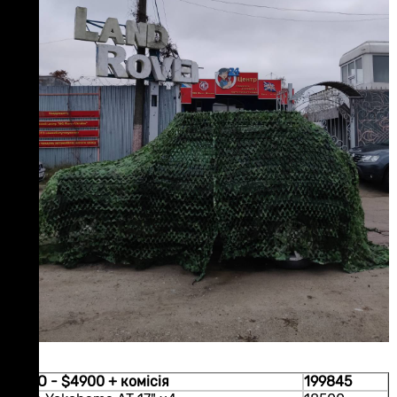
АВТО - $4900 + комісія
199845