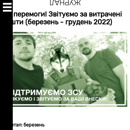
ЖУРНАЛ
Перейти
до
До перемоги! Звітуємо за витрачені
основного
вмісту
кошти (березень - грудень 2022)
1-й етап: березень