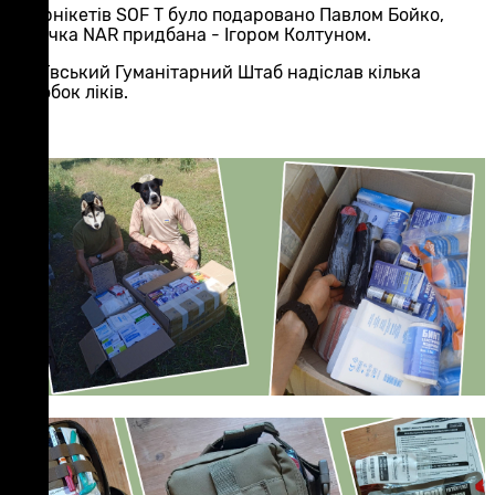
7 турнікетів SOF T було подаровано Павлом Бойко,
аптечка NAR придбана - Ігором Колтуном.
- Київський Гуманітарний Штаб надіслав кілька
коробок ліків.