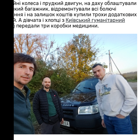
надійні колеса і прудкий двигун, на даху облаштували
великий багажник, відремонтували всі болючі
питання і на залишок коштів купили трохи додаткових
опцій. А дівчата і хлопці з
Київський гуманітарний
штаб
передали три коробки медицини.