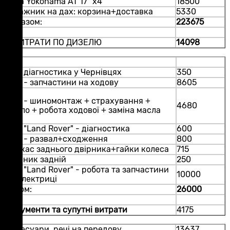
Гума Yokohama AT 17" х4
18500
Багажник на дах: корзина+доставка
5330
-- разом:
223675
+ ВИТРАТИ ПО ДИЗЕЛЮ
14098
СТО
СТО діагностика у Чернівцях
350
СТО - запчастини на ходову
8605
СТО - шиномонтаж + страхування +
4680
масло + робота ходової + заміна масла
СТО "Land Rover" - діагностика
600
СТО - развал+сходження
800
Каркас заднього двірника+гайки колеса
715
Двірник задній
250
СТО "Land Rover" - робота та запчастини
10000
по електриці
разом:
26000
Документи та супутні витрати
4175
Аксесуари, речі на передову
13637