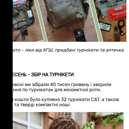
На фото - ліки від КГШ, придбані турнікети та аптечка
NAR
ВЕРЕСЕНЬ - ЗБІР НА ТУРНІКЕТИ
У вересні ми зібрали 40 тисяч гривень і закрили
питання по турнікетах для мінометної роти.
На ці кошти було куплено 32 турнікети CAT, а також
м'які та тверді компактні ноші