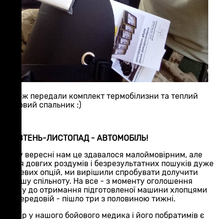
Також передали комплект термобілизни та теплий
зимовий спальник :)
ЖОВТЕНЬ-ЛИСТОПАД - АВТОМОБІЛЬ!
Ще у вересні нам це здавалося малоймовірним, але
після довгих роздумів і безрезультатних пошуків дуже
дешевих опцій, ми вирішили спробувати долучити
ширшу спільноту. На все - з моменту оголошення
збору до отримання підготовленої машини хлопцями
на передовій - пішло три з половиною тижні.
Тепер у нашого бойового медика і його побратимів є