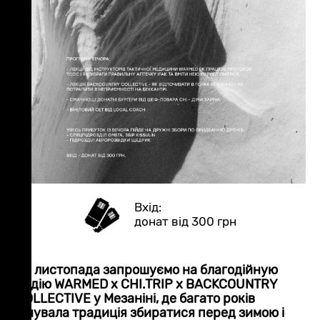
донат від 300 грн
25 листопада запрошуємо на благодійную
подію WARMED x CHI.TRIP x BACKCOUNTRY
COLLECTIVE у Мезаніні, де багато років
існувала традиція збиратися перед зимою і