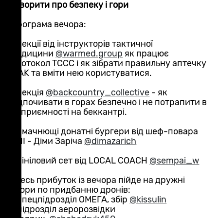
говорити про безпеку і гори
Програма вечора:
- лекції від інструкторів тактичної
медицини
@warmed.group
як працює
протокол TCCC і як зібрати правильну аптечку
IFAK та вміти нею користуватися.
- лекція
@backcountry_collective
- як
відпочивати в горах безпечно і не потрапити в
неприємності на беккантрі.
- смачнющі донатні бургери від шеф-повара
CHI - Діми Заріча
@dimazarich
- вініловий сет від LOCAL COACH
@sempai_w
Увесь прибуток із вечора пійде на дружні
збори по придбанню дронів:
- спецпідрозділ ОМЕГА, збір
@kissulin
- підрозділ аеророзвідки