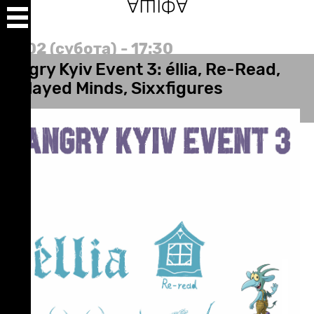
АФІША
Перейти
до
основного
вмісту
07/02 (субота) - 17:30
Angry Kyiv Event 3: éllia, Re-Read,
Delayed Minds, Sixxfigures