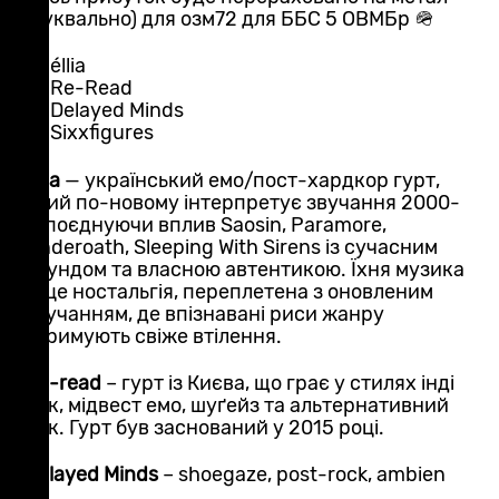
(буквально) для озм72 для ББС 5 ОВМБр 🪖
😈 éllia
😈 Re-Read
😈 Delayed Minds
😈 Sixxfigures
éllia
— український емо/пост-хардкор гурт,
який по-новому інтерпретує звучання 2000-
х, поєднуючи вплив Saosin, Paramore,
Underoath, Sleeping With Sirens із сучасним
саундом та власною автентикою. Їхня музика
— це ностальгія, переплетена з оновленим
звучанням, де впізнавані риси жанру
отримують свіже втілення.
Re-read
– гурт із Києва, що грає у стилях інді
рок, мідвест емо, шуґейз та альтернативний
рок. Гурт був заснований у 2015 році.
Delayed Minds
– shoegaze, post-rock, ambien