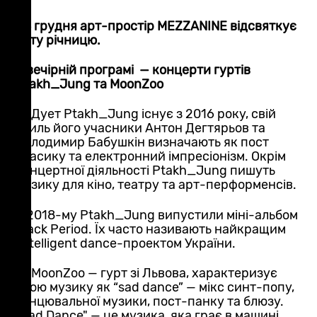
28 грудня арт-простір MEZZANINE відсвяткує
6-ту річницю.
У вечірній програмі — концерти гуртів
Ptakh_Jung та MoonZoo
🖤 Дует Ptakh_Jung існує з 2016 року, свій
стиль його учасники Антон Дегтярьов та
Володимир Бабушкін визначають як пост
класику та електронний імпресіонізм. Окрім
концертної діяльності Ptakh_Jung пишуть
музику для кіно, театру та арт-перформенсів.
У 2018-му Ptakh_Jung випустили міні-альбом
Black Period. Їх часто називають найкращим
intelligent dance-проектом України.
🖤 MoonZoo — гурт зі Львова, характеризує
свою музику як “sad dance” — мікс синт-попу,
танцювальної музики, пост-панку та блюзу.
"Sad Dance" — це музика, яка грає в машині