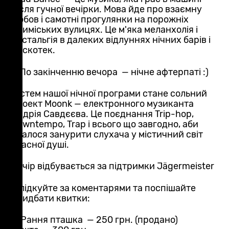
після гучної вечірки. Мова йде про взаємну
любов і самотні прогулянки на порожніх
приміських вулицях. Це м'яка меланхолія і
ностальгія в далеких відлуннях нічних барів і
дискотек.
⚡️ По закінченню вечора — нічне афтерпаті :)
Гостем нашої нічної програми стане сольний
проект Moonk — електронного музиканта
Андрія Савдєєва. Це поєднання Trip-hop,
Downtempo, Trap і всього що завгодно, аби
вдалося занурити слухача у містичний світ
власної душі.
Вечір відбувається за підтримки Jägermeister
Слідкуйте за коментарями та поспішайте
придбати квитки:
🔖Рання пташка — 250 грн. (продано)